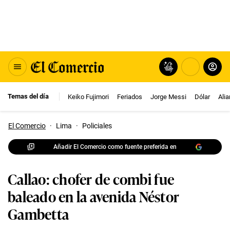
Temas del día
Keiko Fujimori
Feriados
Jorge Messi
Dólar
Ali
El Comercio
·
Lima
·
Policiales
Añadir El Comercio como fuente preferida en
Callao: chofer de combi fue
baleado en la avenida Néstor
Gambetta