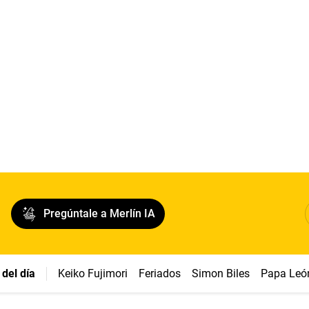
Pregúntale a Merlín IA
del día
Keiko Fujimori
Feriados
Simon Biles
Papa Leó