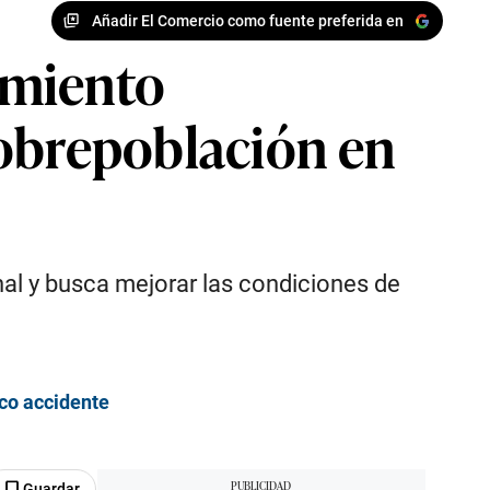
Añadir El Comercio como fuente preferida en
amiento
sobrepoblación en
nal y busca mejorar las condiciones de
ico accidente
Guardar