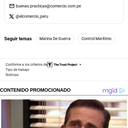
buenas.practicas@comercio.com.pe
@
elcomercio_peru
Seguir temas
Marina De Guerra
Control Marítimo
Conforme a los criterios de
Tipo de trabajo:
Noticias