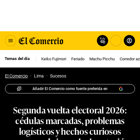
Temas del día
Keiko Fujimori
Feriado
Machu Picchu
Corredor az
El Comercio
·
Lima
·
Sucesos
Añadir El Comercio como fuente preferida en
Segunda vuelta electoral 2026:
cédulas marcadas, problemas
logísticos y hechos curiosos