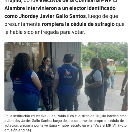
Trujillo
, donde
efectivos de la Comisaría PNP El
Alambre intervinieron a un elector identificado
como Jhordey Javier Gallo Santos
, luego de que
presuntamente
rompiera la cédula de sufragio
que
le había sido entregada para votar.
En la institución educativa Juan Pablo II, en el distrito de Trujillo intervinieron
a Jhordey Javier Gallo Santos luego de presuntamente rompe su cédula de
votación, arrojarla por la ventana y haber escrito en ella "Viva el MRTA". (Foto:
difusión Andina).