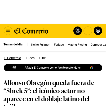
Temas del día
Keiko Fujimori
Feriado
Machu Picchu
Corredor az
El Comercio
·
Luces
·
Cine
Añadir El Comercio como fuente preferida en
Alfonso Obregón queda fuera de
“Shrek 5”: el icónico actor no
aparece en el doblaje latino del