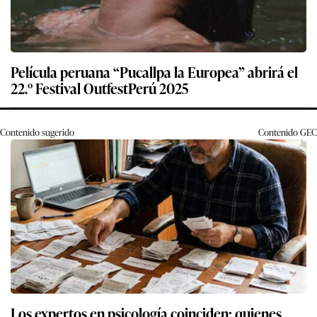
Película peruana “Pucallpa la Europea” abrirá el
22.º Festival OutfestPerú 2025
Contenido sugerido
Contenido
GEC
Los expertos en psicología coinciden: quienes