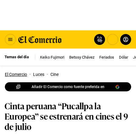
Temas del día
Keiko Fujimori
Betssy Chávez
Feriados
Dólar
J
El Comercio
·
Luces
·
Cine
Añadir El Comercio como fuente preferida en
Cinta peruana “Pucallpa la
Europea” se estrenará en cines el 9
de julio