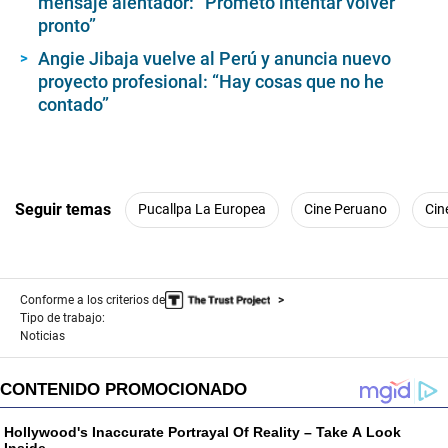
mensaje alentador: “Prometo intentar volver
pronto”
Angie Jibaja vuelve al Perú y anuncia nuevo
proyecto profesional: “Hay cosas que no he
contado”
Seguir temas
Pucallpa La Europea
Cine Peruano
Cin
Conforme a los criterios de
Tipo de trabajo:
Noticias