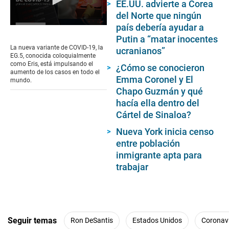
EE.UU. advierte a Corea
del Norte que ningún
país debería ayudar a
0
seconds
Putin a “matar inocentes
of
La nueva variante de COVID-19, la
ucranianos”
3
EG.5, conocida coloquialmente
minutes,
como Eris, está impulsando el
¿Cómo se conocieron
20
aumento de los casos en todo el
seconds
Emma Coronel y El
mundo.
Chapo Guzmán y qué
hacía ella dentro del
Cártel de Sinaloa?
Nueva York inicia censo
entre población
inmigrante apta para
trabajar
Seguir temas
Ron DeSantis
Estados Unidos
Coronav