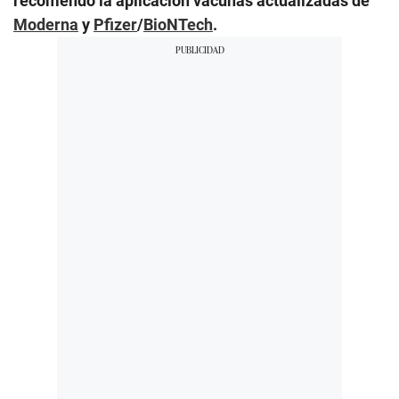
recomendó la aplicación vacunas actualizadas de
Moderna
y
Pfizer
/
BioNTech
.