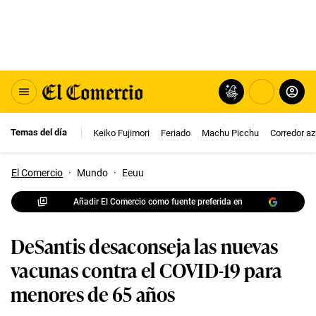
Temas del día
Keiko Fujimori
Feriado
Machu Picchu
Corredor az
El Comercio
·
Mundo
·
Eeuu
Añadir El Comercio como fuente preferida en
DeSantis desaconseja las nuevas
vacunas contra el COVID-19 para
menores de 65 años