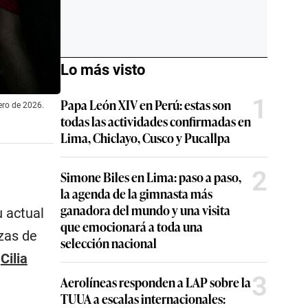
Lo más visto
1
Papa León XIV en Perú: estas son
ero de 2026.
todas las actividades confirmadas en
Lima, Chiclayo, Cusco y Pucallpa
2
Simone Biles en Lima: paso a paso,
la agenda de la gimnasta más
ganadora del mundo y una visita
u actual
que emocionará a toda una
zas de
selección nacional
a
Cilia
3
Aerolíneas responden a LAP sobre la
TUUA a escalas internacionales: