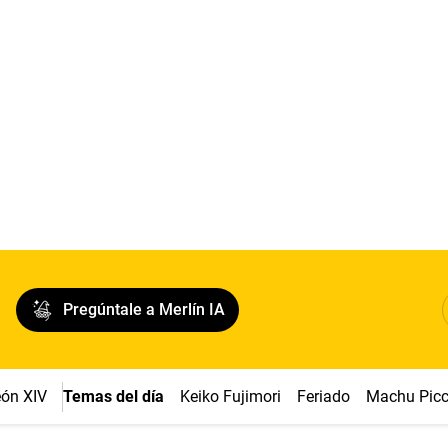
Pregúntale a Merlín IA
ón XIV
Temas del día
Keiko Fujimori
Feriado
Machu Pic