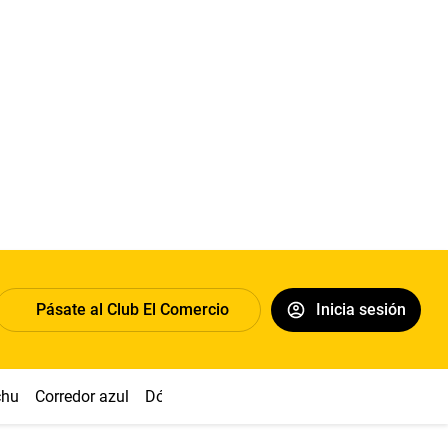
Pásate al Club El Comercio
Inicia sesión
chu
Corredor azul
Dólar
Congreso
Nasca
Acuña
Toled