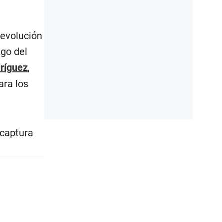
revolución
zgo del
ríguez
,
ara los
 captura