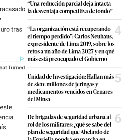
“Una reducción parcial deja intacta
 fracasado
la desventaja competitiva de fondo”
y
4
“La organización está recuperando
uro tras
el tiempo perdido”: Carlos Neuhaus,
expresidente de Lima 2019, sobre los
retos a un año de Lima 2027 y en qué
más está preocupado el Gobierno
5
Unidad de Investigación: Hallan más
de siete millones de jeringas y
medicamentos vencidos en Cenares
del Minsa
 este
6
De brigadas de seguridad urbana al
ncia,
rol de los militares: ¿qué se sabe del
ís.
plan de seguridad que Abelardo de
la Espriella pondrá en marcha en