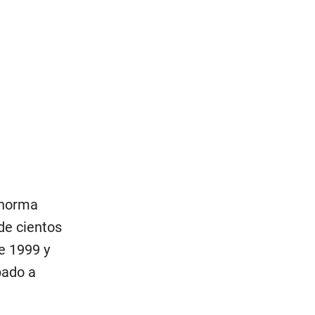
 norma
 de cientos
e 1999 y
bado a