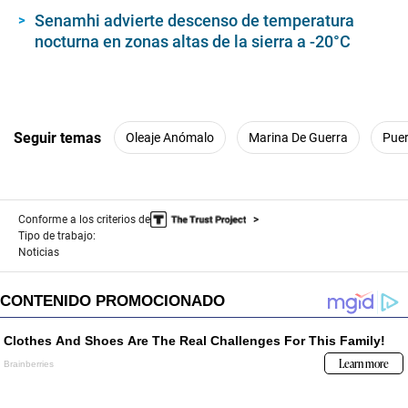
Senamhi advierte descenso de temperatura
nocturna en zonas altas de la sierra a -20°C
Seguir temas
Oleaje Anómalo
Marina De Guerra
Puer
Conforme a los criterios de
Tipo de trabajo:
Noticias