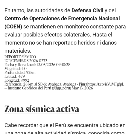
En tanto, las autoridades de
Defensa Civil
y del
Centro de Operaciones de Emergencia Nacional
(COEN)
se mantienen en monitoreo constante para
evaluar posibles efectos colaterales. Hasta el
momento no se han reportado heridos ni daños
materiales.
REPORTE SÍSMICO
IGP/CENSIS/RS 2026-0272
Fecha y Hora Local: 13/05/2026 09:10:28
Magnitud: 4.0
Profundidad: 92km
Latitud: -4.79
Longitud: -79.92
Referencia: 28 km al SO de Ayabaca, Ayabaca - Piura
https://t.co/izVuMTgfpL
— Instituto Geofísico del Perú (@igp_peru)
May 13, 2026
Zona sísmica activa
Cabe recordar que el Perú se encuentra ubicado en
una zona de alta actividad sísmica, conocida como