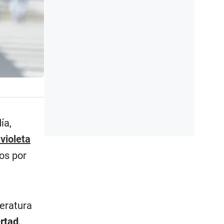
ía,
avioleta
os por
eratura
rtad,