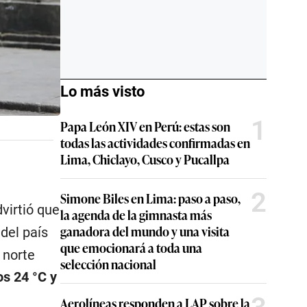
Lo más visto
1
Papa León XIV en Perú: estas son
todas las actividades confirmadas en
Lima, Chiclayo, Cusco y Pucallpa
2
Simone Biles en Lima: paso a paso,
virtió que
la agenda de la gimnasta más
ganadora del mundo y una visita
 del país
que emocionará a toda una
 norte
selección nacional
os 24 °C y
Aerolíneas responden a LAP sobre la