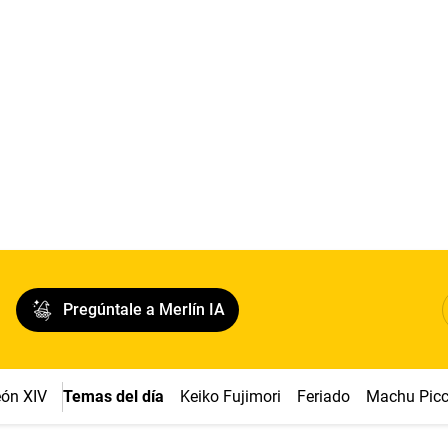
Pregúntale a Merlín IA
ón XIV
Temas del día
Keiko Fujimori
Feriado
Machu Pic