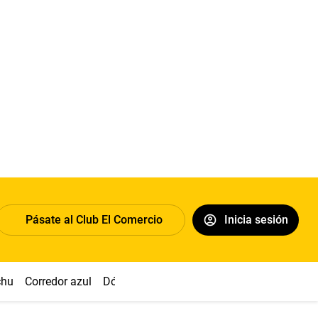
Pásate al Club El Comercio
Inicia sesión
chu
Corredor azul
Dólar
Congreso
Nasca
Acuña
Toled