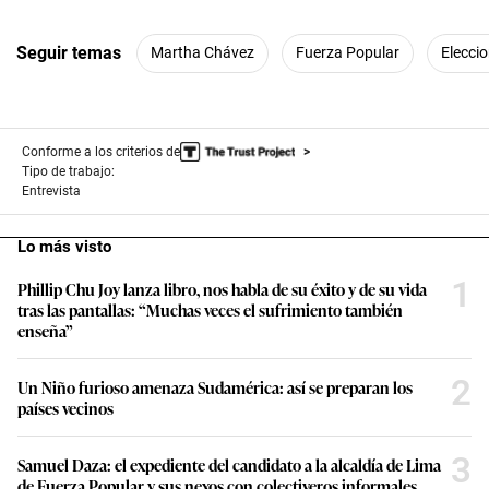
Seguir temas
Martha Chávez
Fuerza Popular
Elecci
Conforme a los criterios de
Tipo de trabajo:
Entrevista
Lo más visto
1
Phillip Chu Joy lanza libro, nos habla de su éxito y de su vida
tras las pantallas: “Muchas veces el sufrimiento también
enseña”
2
Un Niño furioso amenaza Sudamérica: así se preparan los
países vecinos
3
Samuel Daza: el expediente del candidato a la alcaldía de Lima
de Fuerza Popular y sus nexos con colectiveros informales