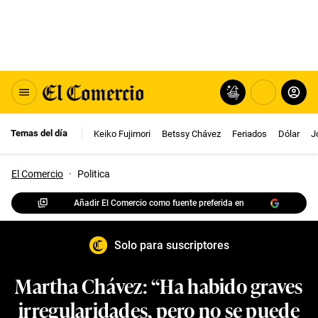
Temas del día
Keiko Fujimori
Betssy Chávez
Feriados
Dólar
J
El Comercio
·
Politica
Añadir El Comercio como fuente preferida en
Solo para suscriptores
Martha Chávez: “Ha habido graves
irregularidades, pero no se puede