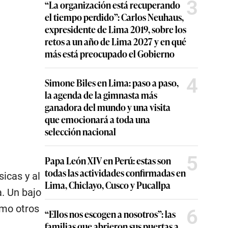
3
“La organización está recuperando
el tiempo perdido”: Carlos Neuhaus,
expresidente de Lima 2019, sobre los
retos a un año de Lima 2027 y en qué
más está preocupado el Gobierno
4
Simone Biles en Lima: paso a paso,
la agenda de la gimnasta más
ganadora del mundo y una visita
que emocionará a toda una
selección nacional
5
Papa León XIV en Perú: estas son
todas las actividades confirmadas en
icas y al
Lima, Chiclayo, Cusco y Pucallpa
. Un bajo
omo otros
6
“Ellos nos escogen a nosotros”: las
familias que abrieron sus puertas a