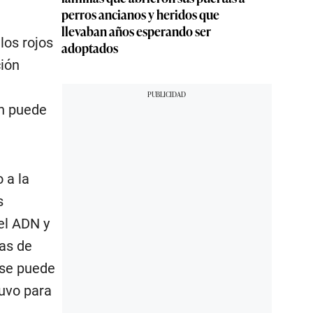
perros ancianos y heridos que
llevaban años esperando ser
los rojos
adoptados
ción
én puede
 a la
s
el ADN y
ras de
, se puede
uvo para