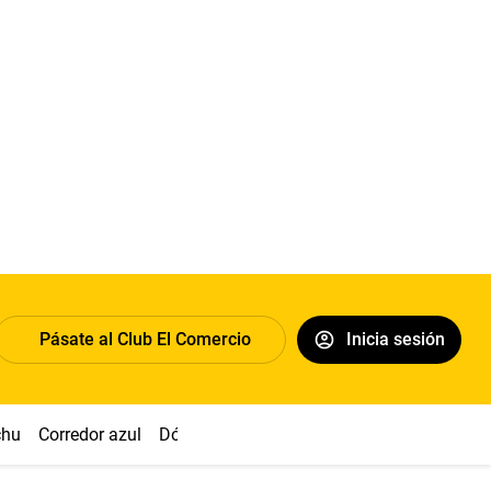
Pásate al Club El Comercio
Inicia sesión
chu
Corredor azul
Dólar
Congreso
Nasca
Acuña
Toled