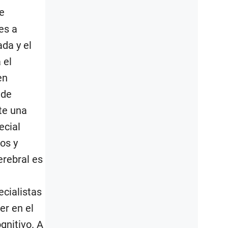
e
es a
ada y el
 el
en
ede
te una
ecial
os y
erebral es
ecialistas
er en el
gnitivo. A