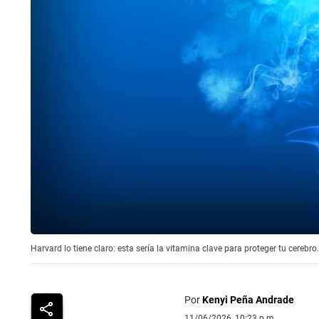
Harvard lo tiene claro: esta sería la vitamina clave para proteger tu cerebro
Por
Kenyi Peña Andrade
11/06/2026, 10:23 p.m.