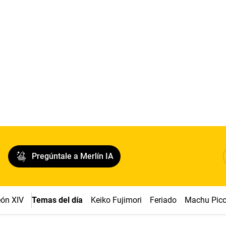
Pregúntale a Merlín IA
ón XIV
Temas del día
Keiko Fujimori
Feriado
Machu Pic