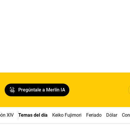
Pregúntale a Merlín IA
ón XIV
Temas del día
Keiko Fujimori
Feriado
Dólar
Con