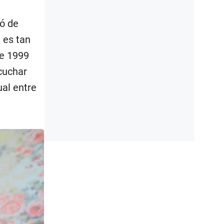
ió de
 es tan
de 1999
cuchar
ual entre