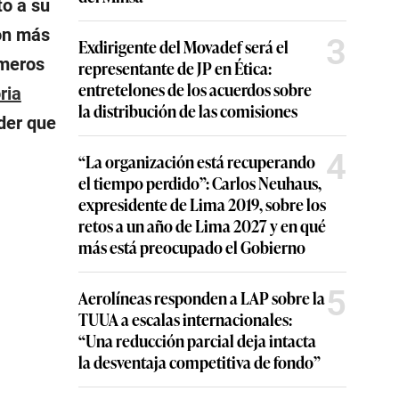
to a su
con más
3
Exdirigente del Movadef será el
imeros
representante de JP en Ética:
entretelones de los acuerdos sobre
oria
la distribución de las comisiones
der que
4
“La organización está recuperando
el tiempo perdido”: Carlos Neuhaus,
expresidente de Lima 2019, sobre los
retos a un año de Lima 2027 y en qué
más está preocupado el Gobierno
5
Aerolíneas responden a LAP sobre la
TUUA a escalas internacionales:
“Una reducción parcial deja intacta
la desventaja competitiva de fondo”