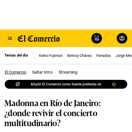
Temas del día
Keiko Fujimori
Betssy Chávez
Feriados
Jorge Me
El Comercio
·
Saltar Intro
·
Streaming
Añadir El Comercio como fuente preferida en
Madonna en Río de Janeiro:
¿donde revivir el concierto
multitudinario?