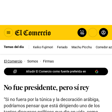
Temas del día
Keiko Fujimori
Feriado
Machu Picchu
Corredor az
El Comercio
·
Somos
·
Firmas
Añadir El Comercio como fuente preferida en
No fue presidente, pero sí rey
“Si no fuera por la túnica y la decoración arábiga,
podríamos pensar que está dirigiendo uno de los
tantos discursos políticos que dio en vida, como