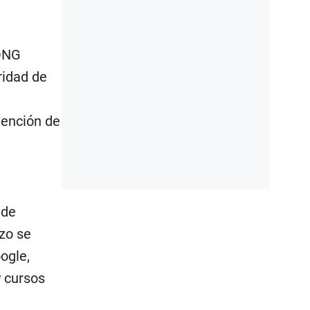
 ONG
ridad de
vención de
 de
rzo se
ogle,
y cursos