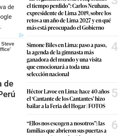
3
el tiempo perdido”: Carlos Neuhaus,
iva de
expresidente de Lima 2019, sobre los
oogle
retos a un año de Lima 2027 y en qué
.
más está preocupado el Gobierno
4
Simone Biles en Lima: paso a paso,
la agenda de la gimnasta más
ganadora del mundo y una visita
que emocionará a toda una
selección nacional
a de
5
Héctor Lavoe en Lima: hace 40 años
 Perú
el ‘Cantante de los Cantantes’ hizo
bailar a la Feria del Hogar | FOTOS
6
“Ellos nos escogen a nosotros”: las
familias que abrieron sus puertas a