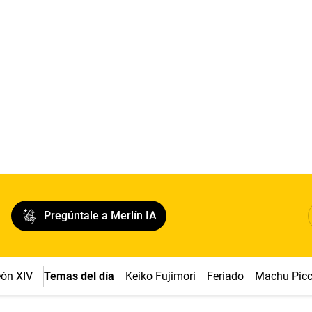
Pregúntale a Merlín IA
ón XIV
Temas del día
Keiko Fujimori
Feriado
Machu Pic