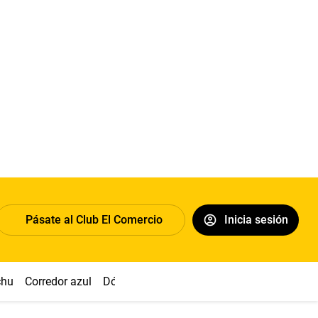
Pásate al Club El Comercio
Inicia sesión
chu
Corredor azul
Dólar
Congreso
Nasca
Acuña
Toled