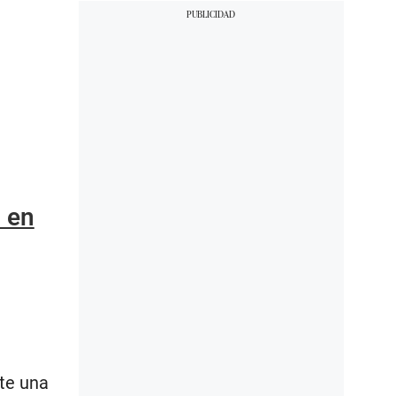
 en
nte una