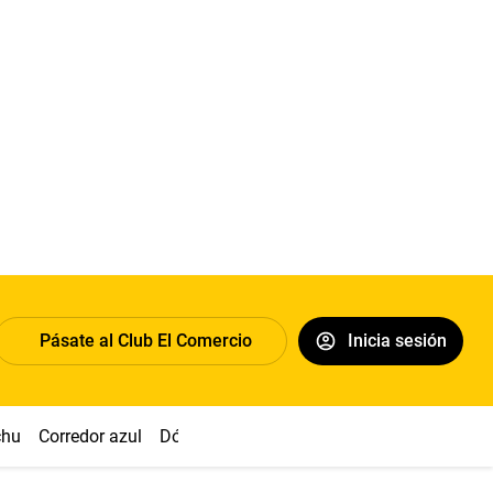
Pásate al Club El Comercio
Inicia sesión
chu
Corredor azul
Dólar
Congreso
Nasca
Acuña
Toled