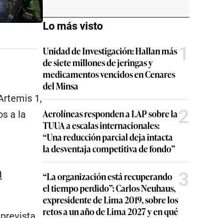
Lo más visto
1
Unidad de Investigación: Hallan más
de siete millones de jeringas y
medicamentos vencidos en Cenares
del Minsa
Artemis 1,
2
Aerolíneas responden a LAP sobre la
s a la
TUUA a escalas internacionales:
“Una reducción parcial deja intacta
la desventaja competitiva de fondo”
a
3
“La organización está recuperando
el tiempo perdido”: Carlos Neuhaus,
expresidente de Lima 2019, sobre los
retos a un año de Lima 2027 y en qué
 prevista