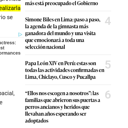
más está preocupado el Gobierno
ealizarla
rio se
4
Simone Biles en Lima: paso a paso,
la agenda de la gimnasta más
ganadora del mundo y una visita
que emocionará a toda una
selección nacional
5
Papa León XIV en Perú: estas son
todas las actividades confirmadas en
Lima, Chiclayo, Cusco y Pucallpa
6
“Ellos nos escogen a nosotros”: las
acial,
familias que abrieron sus puertas a
e
perros ancianos y heridos que
llevaban años esperando ser
adoptados