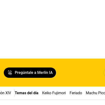
Pregúntale a Merlín IA
ón XIV
Temas del día
Keiko Fujimori
Feriado
Machu Pic