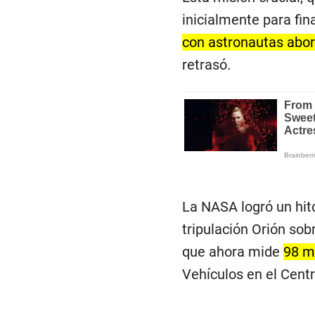
inicialmente para fin
con astronautas abo
retrasó.
La NASA logró un hito
tripulación Orión so
que ahora mide
98 m
Vehículos en el Cent