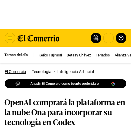
Temas del día
Keiko Fujimori
Betssy Chávez
Feriados
Alianza v
El Comercio
·
Tecnologia
·
Inteligencia Artificial
Añadir El Comercio como fuente preferida en
OpenAI comprará la plataforma en
la nube Ona para incorporar su
tecnología en Codex