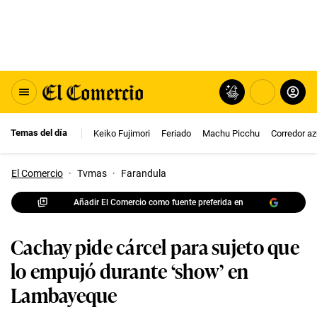
Temas del día
Keiko Fujimori
Feriado
Machu Picchu
Corredor az
El Comercio
·
Tvmas
·
Farandula
Añadir El Comercio como fuente preferida en
Cachay pide cárcel para sujeto que
lo empujó durante ‘show’ en
Lambayeque