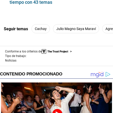
tiempo con 43 temas
Seguir temas
Cachay
Julio Magno Saya Maraví
Agre
Conforme a los criterios de
Tipo de trabajo:
Noticias