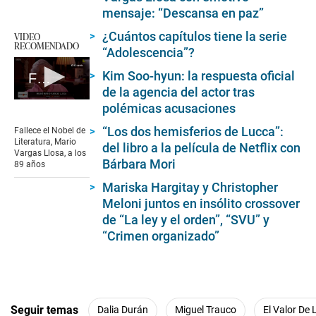
mensaje: “Descansa en paz”
¿Cuántos capítulos tiene la serie
VIDEO
RECOMENDADO
“Adolescencia”?
Kim Soo-hyun: la respuesta oficial
Fallece el Nobel de Literatura, Mario Vargas Llosa, a los 89 años
de la agencia del actor tras
0
polémicas acusaciones
seconds
of
“Los dos hemisferios de Lucca”:
Fallece el Nobel de
4
Literatura, Mario
del libro a la película de Netflix con
minutes,
Vargas Llosa, a los
45
Bárbara Mori
89 años
seconds
Mariska Hargitay y Christopher
Meloni juntos en insólito crossover
de “La ley y el orden”, “SVU” y
“Crimen organizado”
Seguir temas
Dalia Durán
Miguel Trauco
El Valor De