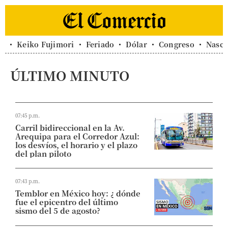
Keiko Fujimori
Feriado
Dólar
Congreso
Nasc
ÚLTIMO MINUTO
07:45 p.m.
Carril bidireccional en la Av.
Arequipa para el Corredor Azul:
los desvíos, el horario y el plazo
del plan piloto
07:43 p.m.
Temblor en México hoy: ¿ dónde
fue el epicentro del último
sismo del 5 de agosto?