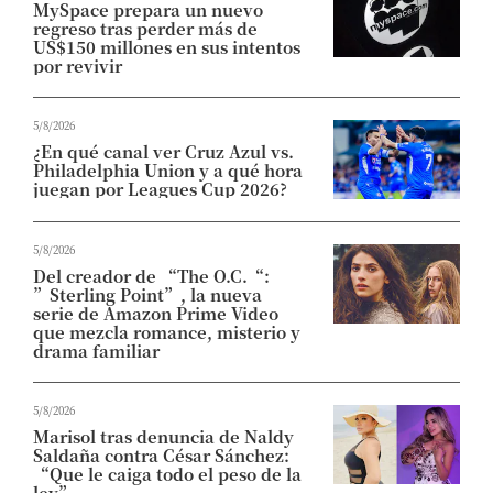
MySpace prepara un nuevo
regreso tras perder más de
US$150 millones en sus intentos
por revivir
5/8/2026
¿En qué canal ver Cruz Azul vs.
Philadelphia Union y a qué hora
juegan por Leagues Cup 2026?
5/8/2026
Del creador de “The O.C.“:
”Sterling Point”, la nueva
serie de Amazon Prime Video
que mezcla romance, misterio y
drama familiar
5/8/2026
Marisol tras denuncia de Naldy
Saldaña contra César Sánchez:
“Que le caiga todo el peso de la
ley”