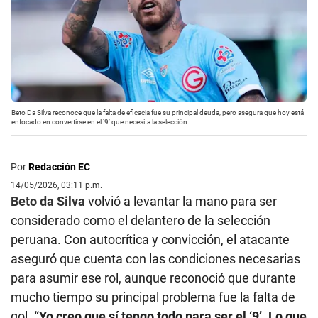
Beto Da Silva reconoce que la falta de eficacia fue su principal deuda, pero asegura que hoy está
enfocado en convertirse en el ‘9’ que necesita la selección.
Por
Redacción EC
14/05/2026, 03:11 p.m.
Beto da Silva
volvió a levantar la mano para ser
considerado como el delantero de la selección
peruana. Con autocrítica y convicción, el atacante
aseguró que cuenta con las condiciones necesarias
para asumir ese rol, aunque reconoció que durante
mucho tiempo su principal problema fue la falta de
gol.
“Yo creo que sí tengo todo para ser el ‘9’. Lo que