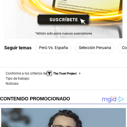
Seguir temas
Perú Vs. España
Selección Peruana
Co
Conforme a los criterios de
Tipo de trabajo:
Noticias