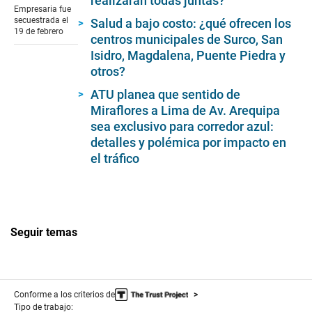
realizaran todas juntas?
of
Empresaria fue
7
secuestrada el
Salud a bajo costo: ¿qué ofrecen los
minutes,
19 de febrero
centros municipales de Surco, San
35
seconds
Isidro, Magdalena, Puente Piedra y
otros?
ATU planea que sentido de
Miraflores a Lima de Av. Arequipa
sea exclusivo para corredor azul:
detalles y polémica por impacto en
el tráfico
Seguir temas
Conforme a los criterios de
Tipo de trabajo: