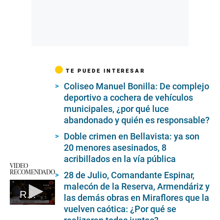
TE PUEDE INTERESAR
Coliseo Manuel Bonilla: De complejo
deportivo a cochera de vehículos
municipales, ¿por qué luce
abandonado y quién es responsable?
Doble crimen en Bellavista: ya son
20 menores asesinados, 8
acribillados en la vía pública
VIDEO
RECOMENDADO
28 de Julio, Comandante Espinar,
malecón de la Reserva, Armendáriz y
Rescate de empresaria secuestrada
las demás obras en Miraflores que la
0
vuelven caótica: ¿Por qué se
seconds