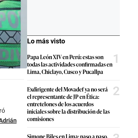
Lo más visto
1
Papa León XIV en Perú: estas son
todas las actividades confirmadas en
Lima, Chiclayo, Cusco y Pucallpa
2
Exdirigente del Movadef ya no será
el representante de JP en Ética:
entretelones de los acuerdos
ró
iniciales sobre la distribución de las
comisiones
Adrián
Simone Biles en Lima: paso a paso,