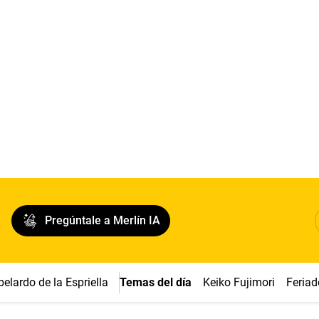
Pregúntale a Merlín IA
belardo de la Espriella
Temas del día
Keiko Fujimori
Feriad