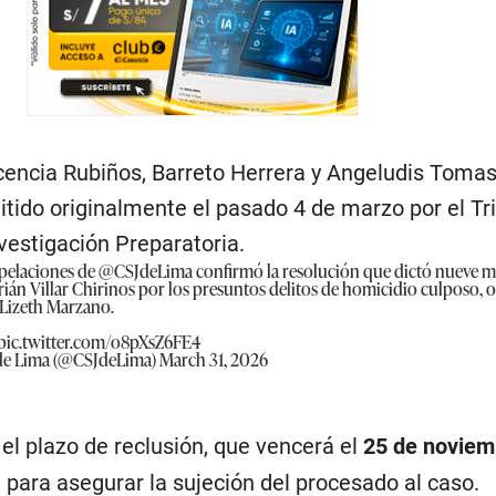
encia Rubiños, Barreto Herrera y Angeludis Tomas
emitido originalmente el pasado 4 de marzo por el T
vestigación Preparatoria.
pelaciones de
@CSJdeLima
confirmó la resolución que dictó nueve m
rián Villar Chirinos por los presuntos delitos de homicidio culposo, 
 Lizeth Marzano.
pic.twitter.com/o8pXsZ6FE4
a de Lima (@CSJdeLima)
March 31, 2026
el plazo de reclusión, que vencerá el
25 de noviem
l para asegurar la sujeción del procesado al caso.