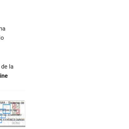
una
lo
 de la
rine