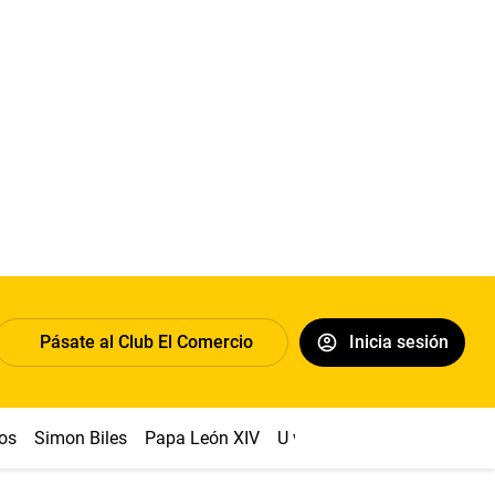
Pásate al Club El Comercio
Inicia sesión
os
Simon Biles
Papa León XIV
U vs Cristal
Dólar
Congr