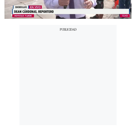
00:00
/
05:57