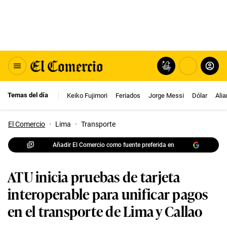
Temas del día
Keiko Fujimori
Feriados
Jorge Messi
Dólar
Ali
El Comercio
·
Lima
·
Transporte
Añadir El Comercio como fuente preferida en
ATU inicia pruebas de tarjeta
interoperable para unificar pagos
en el transporte de Lima y Callao