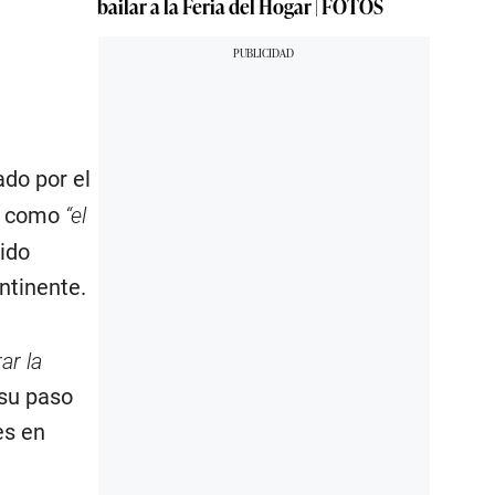
bailar a la Feria del Hogar | FOTOS
do por el
te como
“el
rido
ntinente.
ar la
 su paso
es en