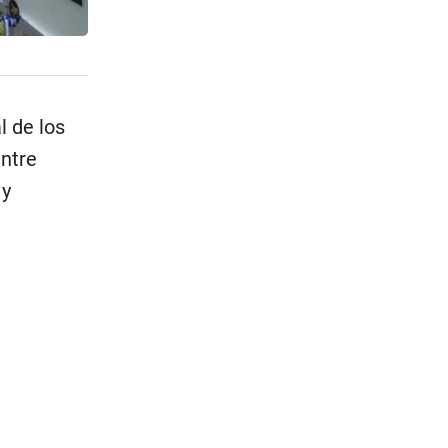
l de los
ntre
 y