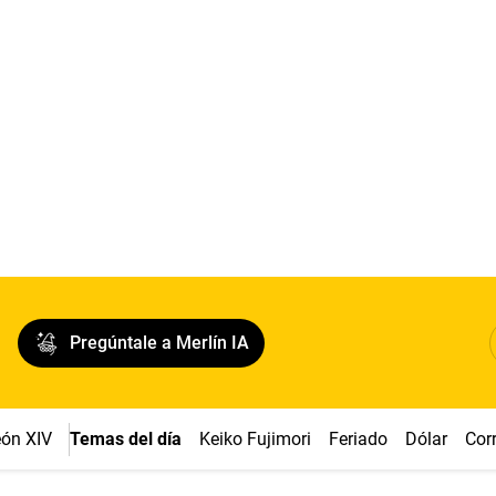
Pregúntale a Merlín IA
ón XIV
Temas del día
Keiko Fujimori
Feriado
Dólar
Cor