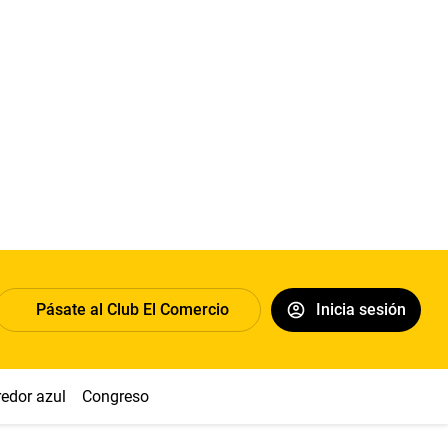
Pásate al Club El Comercio
Inicia sesión
redor azul
Congreso
Nasca
Acuña
Toledo
Sueldo míni