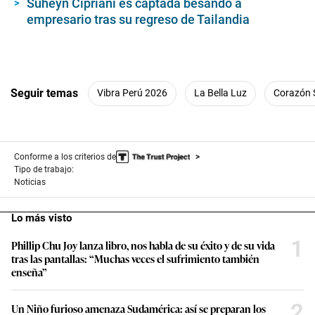
Suheyn Cipriani es captada besando a
empresario tras su regreso de Tailandia
Seguir temas
Vibra Perú 2026
La Bella Luz
Corazón 
Conforme a los criterios de
Tipo de trabajo:
Noticias
Lo más visto
1
Phillip Chu Joy lanza libro, nos habla de su éxito y de su vida
tras las pantallas: “Muchas veces el sufrimiento también
enseña”
2
Un Niño furioso amenaza Sudamérica: así se preparan los