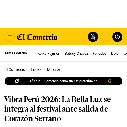
Temas del día
Keiko Fujimori
Betssy Chávez
Feriados
Dólar
J
El Comercio
·
Luces
·
Musica
Añadir El Comercio como fuente preferida en
Vibra Perú 2026: La Bella Luz se
integra al festival ante salida de
Corazón Serrano