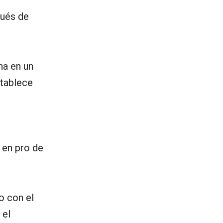
pués de
a en un
stablece
 en pro de
o con el
 el