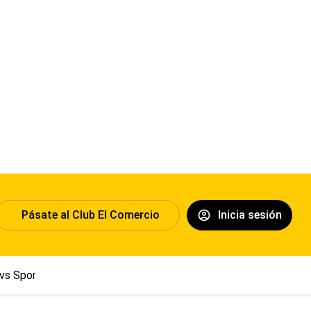
Pásate al Club El Comercio
Inicia sesión
 vs Sport Boys
Jorge Messi
Dólar
Papa León XIV
Congre