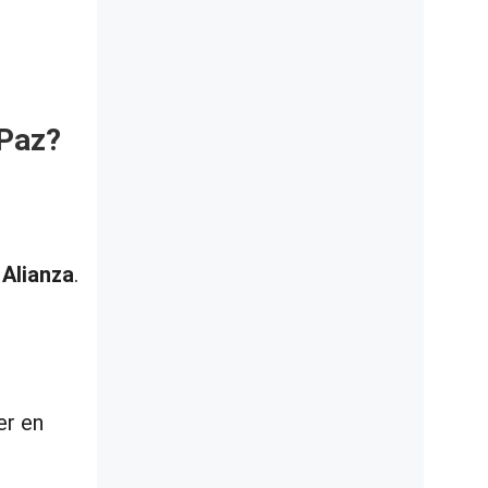
 Paz?
 Alianza
.
er en