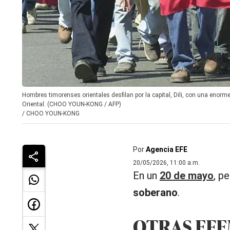
Hombres timorenses orientales desfilan por la capital, Dili, con una enor
Oriental. (CHOO YOUN-KONG / AFP)
/
CHOO YOUN-KONG
Por
Agencia EFE
20/05/2026, 11:00 a.m.
En un
20 de mayo
, p
soberano
.
OTRAS EF