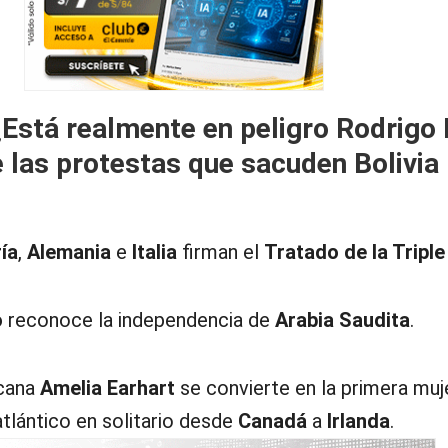
¿Está realmente en peligro Rodrigo
 las protestas que sacuden Bolivia
ía
,
Alemania
e
Italia
firman el
Tratado de la Triple
o
reconoce la independencia de
Arabia Saudita
.
icana
Amelia Earhart
se convierte en la primera muj
atlántico en solitario desde
Canadá
a
Irlanda
.