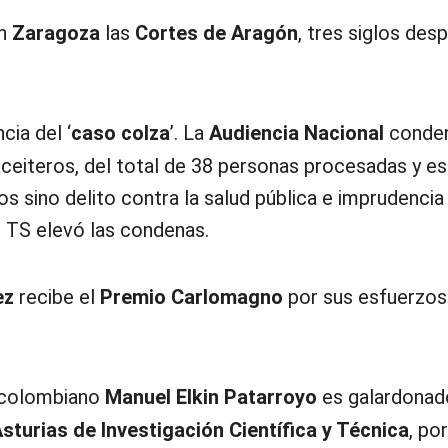
en
Zaragoza
las
Cortes de Aragón
, tres siglos des
cia del ‘
caso colza
’. La
Audiencia Nacional
conden
 aceiteros, del total de 38 personas procesadas y e
s sino delito contra la salud pública e imprudencia
l TS elevó las condenas.
ez
recibe el
Premio Carlomagno
por sus esfuerzos
o colombiano
Manuel Elkin Patarroyo
es galardonad
sturias de Investigación Científica y Técnica
, por