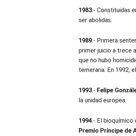
1983
.- Constituidas 
ser abolidas.
1989
.- Primera senten
primer juicio a trece
que no hubo homicidio
temeraria. En 1992, e
1993
.-
Felipe Gonzál
la unidad europea.
1994
.- El bioquímic
Premio Príncipe de A