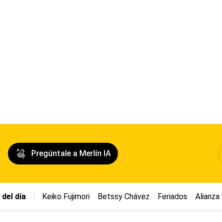
Pregúntale a Merlín IA
del día
Keiko Fujimori
Betssy Chávez
Feriados
Alianza