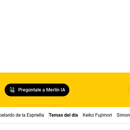
Pregúntale a Merlín IA
belardo de la Espriella
Temas del día
Keiko Fujimori
Simon 