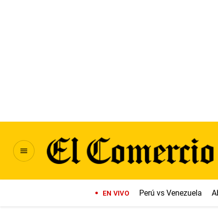
Perú vs Venezuela
A
EN VIVO