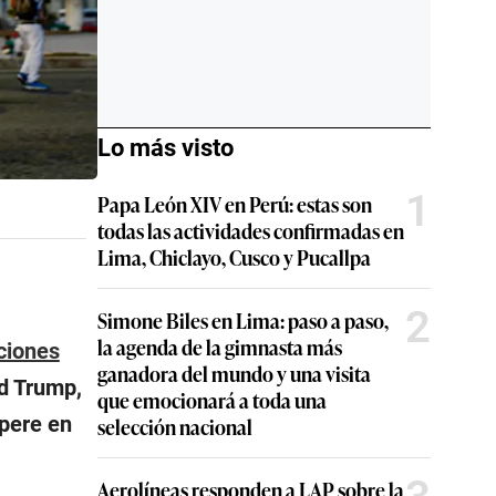
Lo más visto
1
Papa León XIV en Perú: estas son
todas las actividades confirmadas en
Lima, Chiclayo, Cusco y Pucallpa
2
Simone Biles en Lima: paso a paso,
la agenda de la gimnasta más
ciones
ganadora del mundo y una visita
ld Trump,
que emocionará a toda una
opere en
selección nacional
Aerolíneas responden a LAP sobre la