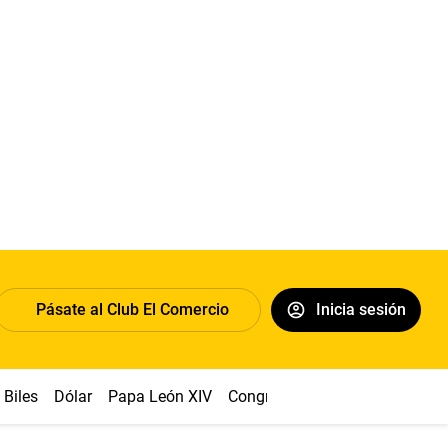
Pásate al Club El Comercio
Inicia sesión
Biles
Dólar
Papa León XIV
Congreso
Machu Picchu
Ab