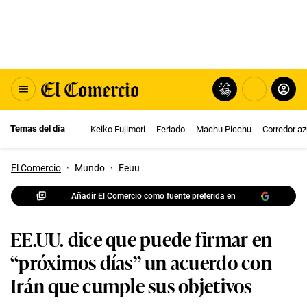
Temas del día
Keiko Fujimori
Feriado
Machu Picchu
Corredor az
El Comercio
·
Mundo
·
Eeuu
Añadir El Comercio como fuente preferida en
EE.UU. dice que puede firmar en
“próximos días” un acuerdo con
Irán que cumple sus objetivos