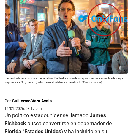
James Fishback busca suceder a Ron DeSantis y una de sus propuestas es una fuerte carga
impositiva a OnlyFans.. (Foto: James Fishback / Facebook / Composición)
Por
Guillermo Vera Ayala
16/01/2026, 03:17 p.m.
Un político estadounidense llamado
James
Fishback
busca convertirse en gobernador de
Florida
(
Estados Unidos
) y ha incluido en su