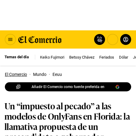
Temas del día
Keiko Fujimori
Betssy Chávez
Feriados
Dólar
J
El Comercio
·
Mundo
·
Eeuu
Añadir El Comercio como fuente preferida en
Un “impuesto al pecado” a las
modelos de OnlyFans en Florida: la
llamativa propuesta de un