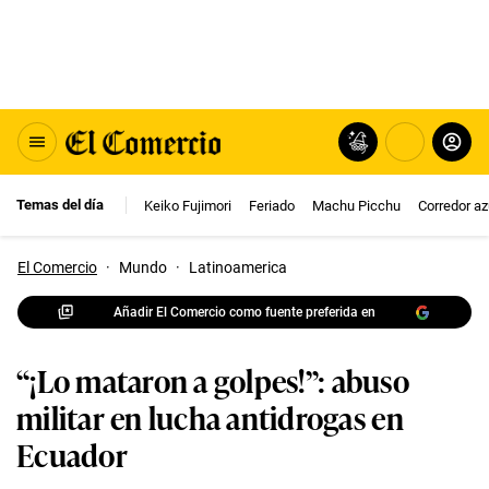
Temas del día
Keiko Fujimori
Feriado
Machu Picchu
Corredor az
El Comercio
·
Mundo
·
Latinoamerica
Añadir El Comercio como fuente preferida en
“¡Lo mataron a golpes!”: abuso
militar en lucha antidrogas en
Ecuador