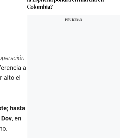
Colombia?
 operación
ferencia a
 alto el
ste; hasta
e Dov
, en
no.