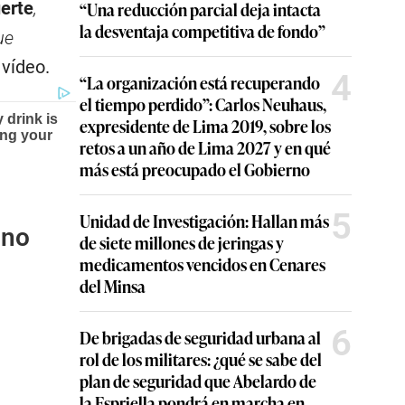
erte
,
“Una reducción parcial deja intacta
la desventaja competitiva de fondo”
ue
 vídeo.
4
“La organización está recuperando
el tiempo perdido”: Carlos Neuhaus,
expresidente de Lima 2019, sobre los
retos a un año de Lima 2027 y en qué
más está preocupado el Gobierno
5
Unidad de Investigación: Hallan más
ano
de siete millones de jeringas y
medicamentos vencidos en Cenares
del Minsa
6
De brigadas de seguridad urbana al
rol de los militares: ¿qué se sabe del
plan de seguridad que Abelardo de
la Espriella pondrá en marcha en