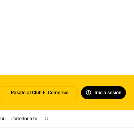
Pásate al Club El Comercio
Inicia sesión
chu
Corredor azul
Dólar
Congreso
Nasca
Acuña
Toled