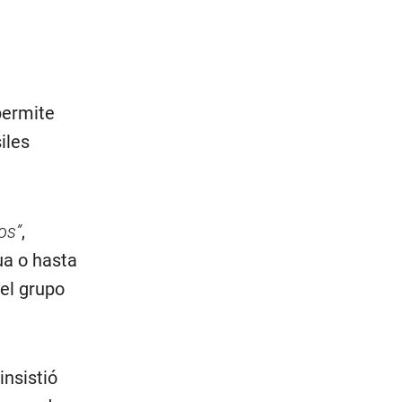
 permite
iles
os”
,
ua o hasta
 el grupo
insistió