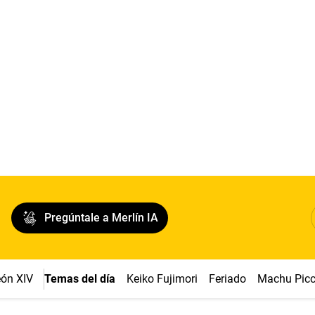
Pregúntale a Merlín IA
ón XIV
Temas del día
Keiko Fujimori
Feriado
Machu Pic