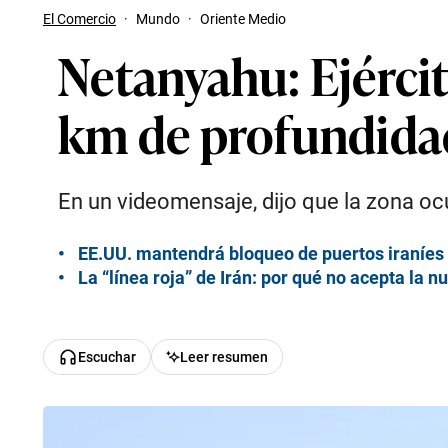
El Comercio
·
Mundo
·
Oriente Medio
Netanyahu: Ejérci
km de profundidad
En un videomensaje, dijo que la zona o
EE.UU. mantendrá bloqueo de puertos iraníes 
La “línea roja” de Irán: por qué no acepta la 
Escuchar
Leer resumen