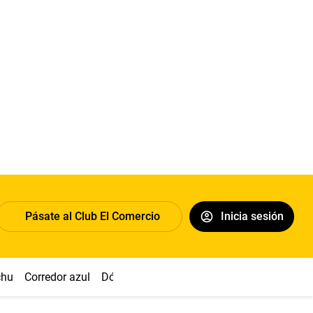
Pásate al Club El Comercio
Inicia sesión
chu
Corredor azul
Dólar
Congreso
Nasca
Acuña
Toled