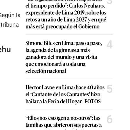
3
el tiempo perdido”: Carlos Neuhaus,
expresidente de Lima 2019, sobre los
 Según la
retos a un año de Lima 2027 y en qué
 tribuna
más está preocupado el Gobierno
4
Simone Biles en Lima: paso a paso,
chu
la agenda de la gimnasta más
ganadora del mundo y una visita
que emocionará a toda una
selección nacional
5
Héctor Lavoe en Lima: hace 40 años
el ‘Cantante de los Cantantes’ hizo
bailar a la Feria del Hogar | FOTOS
6
“Ellos nos escogen a nosotros”: las
familias que abrieron sus puertas a