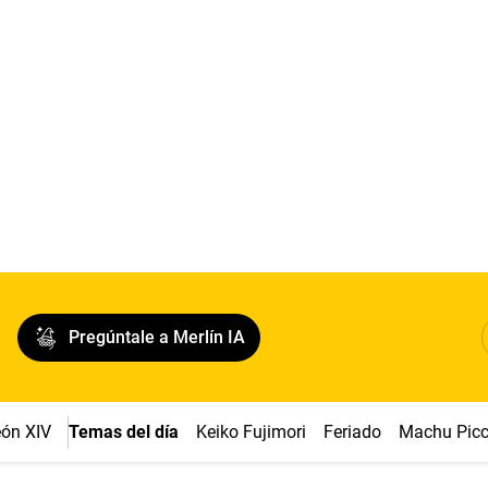
Pregúntale a Merlín IA
ón XIV
Temas del día
Keiko Fujimori
Feriado
Machu Pic