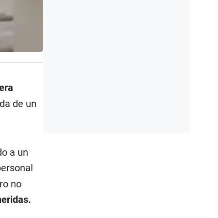
era
da de un
do a un
 personal
ero no
eridas.