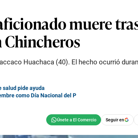
aficionado muere tra
n Chincheros
accaco Huachaca (40). El hecho ocurrió durant
e salud pide ayuda
embre como Día Nacional del P
Seguir en