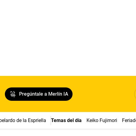
Pregúntale a Merlín IA
belardo de la Espriella
Temas del día
Keiko Fujimori
Feriad