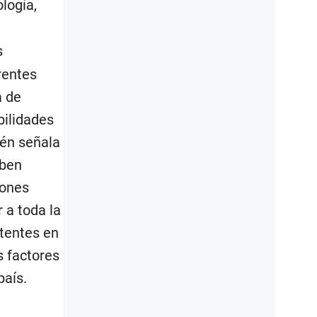
logía,
s
rentes
a de
bilidades
ién señala
eben
iones
 a toda la
stentes en
s factores
país.