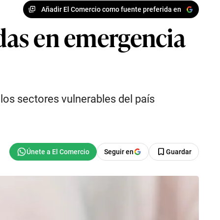
Añadir El Comercio como fuente preferida en
adas en emergencia
os sectores vulnerables del país
Seguir en
Guardar