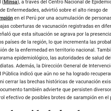
 (
Minsa
), a través del Centro Nacional de Epidemio
de Enfermedades, advirtió sobre el alto riesgo de
mpión
en el Perú por una acumulación de persona
bajas coberturas de vacunación registradas en dife
ñaló que esta situación se agrava por la presenci
os países de la región, lo que incrementa las proba
sión de la enfermedad en territorio nacional. Tamb
norama epidemiológico, las autoridades de salud d
iatas. Además, la Dirección General de Intervenc
 Pública indicó que aún no se ha logrado recuperar
ni cerrar las brechas históricas de vacunación exi
 documento también advierte que persisten diverso
trol efectivo de posibles brotes de sarampión en el 