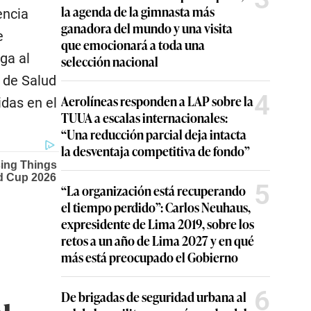
la agenda de la gimnasta más
encia
ganadora del mundo y una visita
e
que emocionará a toda una
ga al
selección nacional
s de Salud
4
Aerolíneas responden a LAP sobre la
idas en el
TUUA a escalas internacionales:
“Una reducción parcial deja intacta
la desventaja competitiva de fondo”
5
“La organización está recuperando
el tiempo perdido”: Carlos Neuhaus,
expresidente de Lima 2019, sobre los
retos a un año de Lima 2027 y en qué
l
más está preocupado el Gobierno
d
6
De brigadas de seguridad urbana al