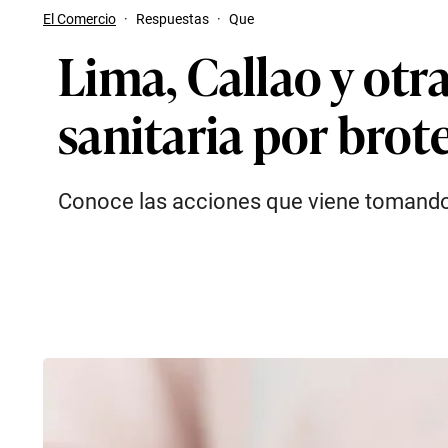
El Comercio
·
Respuestas
·
Que
Lima, Callao y otr
sanitaria por bro
Conoce las acciones que viene tomando e