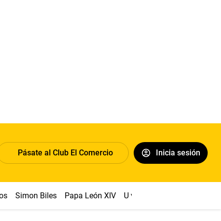
Pásate al Club El Comercio
Inicia sesión
os
Simon Biles
Papa León XIV
U vs Cristal
Dólar
Congr