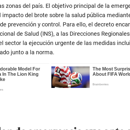
s zonas del país. El objetivo principal de la emerg
el impacto del brote sobre la salud pública mediant
e prevención y control. Para ello, el decreto encar
acional de Salud (INS), a las Direcciones Regionale
el sector la ejecución urgente de las medidas inclu
ado junto a la norma.
lan de emergencia que opta e
ra que las entidades de salu