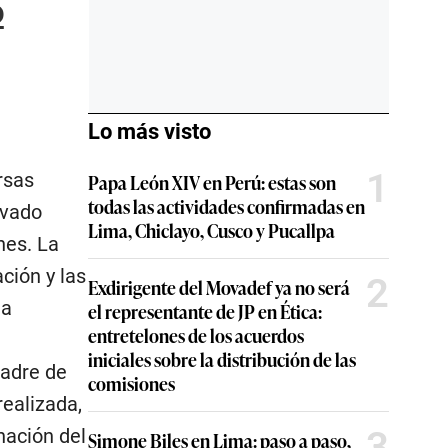
o
Lo más visto
1
rsas
Papa León XIV en Perú: estas son
todas las actividades confirmadas en
evado
Lima, Chiclayo, Cusco y Pucallpa
nes. La
ción y las
2
Exdirigente del Movadef ya no será
ma
el representante de JP en Ética:
entretelones de los acuerdos
iniciales sobre la distribución de las
Madre de
comisiones
ealizada,
3
nación del
Simone Biles en Lima: paso a paso,