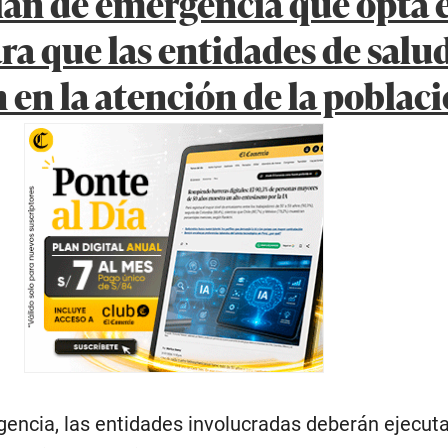
 en la atención de la poblac
gencia, las entidades involucradas deberán ejecuta
 acciones previstas para contener el brote de sa
ncipales medidas figuran el fortalecimiento de la vi
campañas de vacunación extramural, las estrategia