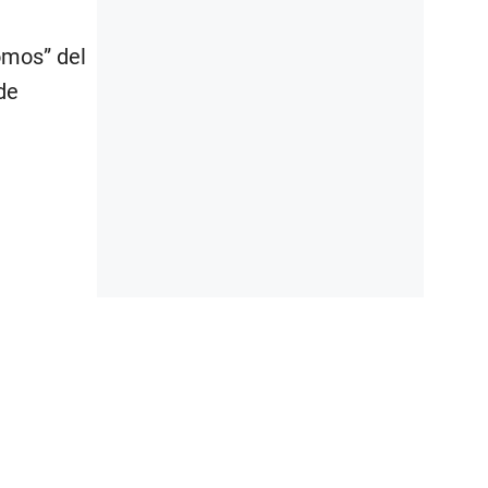
omos” del
de