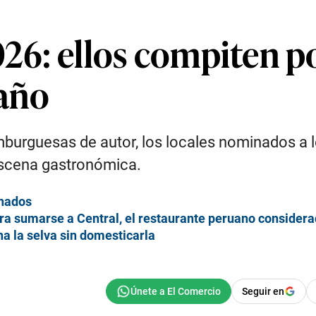
6: ellos compiten po
año
mburguesas de autor, los locales nominados a
 escena gastronómica.
inados
para sumarse a Central, el restaurante peruano consider
a la selva sin domesticarla
Seguir en