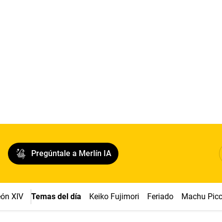
Pregúntale a Merlín IA
ón XIV
Temas del día
Keiko Fujimori
Feriado
Machu Pic