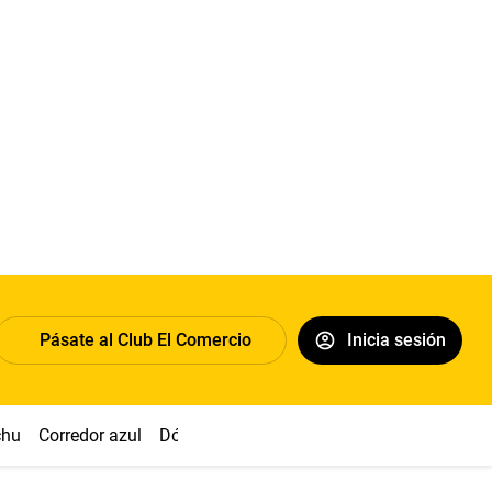
Pásate al Club El Comercio
Inicia sesión
chu
Corredor azul
Dólar
Congreso
Nasca
Acuña
Toled