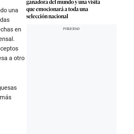
ganadora del mundo y una visita
que emocionará a toda una
ado una
selección nacional
adas
echas en
ensal.
nceptos
sa a otro
guesas
s más