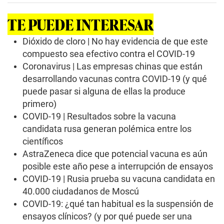
d
s
TE PUEDE INTERESAR
o
f
4
Dióxido de cloro | No hay evidencia de que este
m
compuesto sea efectivo contra el COVID-19
i
n
Coronavirus | Las empresas chinas que están
u
desarrollando vacunas contra COVID-19 (y qué
t
e
puede pasar si alguna de ellas la produce
s
,
primero)
1
COVID-19 | Resultados sobre la vacuna
9
s
candidata rusa generan polémica entre los
e
científicos
c
o
AstraZeneca dice que potencial vacuna es aún
n
posible este año pese a interrupción de ensayos
d
s
COVID-19 | Rusia prueba su vacuna candidata en
40.000 ciudadanos de Moscú
COVID-19: ¿qué tan habitual es la suspensión de
ensayos clínicos? (y por qué puede ser una