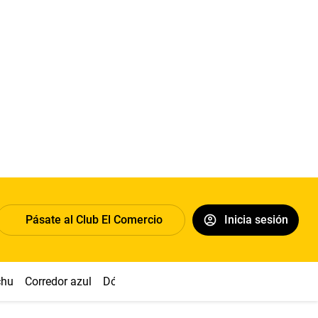
Pásate al Club El Comercio
Inicia sesión
chu
Corredor azul
Dólar
Congreso
Nasca
Acuña
Toled