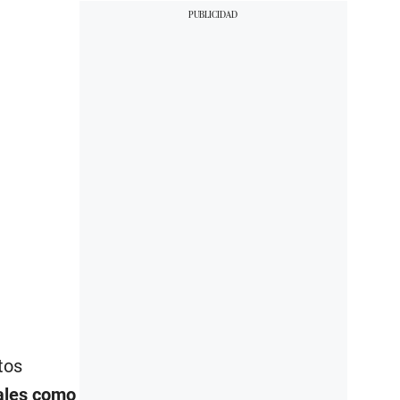
tos
cales como