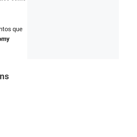
entos que
iomy
ans