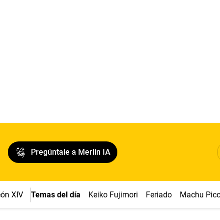
Pregúntale a Merlín IA
ón XIV
Temas del día
Keiko Fujimori
Feriado
Machu Pic