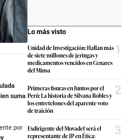
Lo más visto
1
Unidad de Investigación: Hallan más
de siete millones de jeringas y
medicamentos vencidos en Cenares
del Minsa
tulada
2
Primeras fisuras en Juntos por el
Perú: La historia de Silvana Robles y
uien suma
los entretelones del aparente voto
de traición
3
ente por
Exdirigente del Movadef será el
representante de JP en Ética:
uy