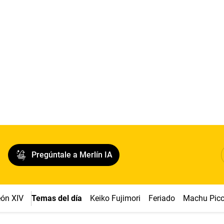
Pregúntale a Merlín IA
ón XIV
Temas del día
Keiko Fujimori
Feriado
Machu Pic