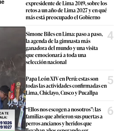
ue
expresidente de Lima 2019, sobre los
retos a un año de Lima 2027 y en qué
más está preocupado el Gobierno
4
Simone Biles en Lima: paso a paso,
la agenda de la gimnasta más
ganadora del mundo y una visita
que emocionará a toda una
selección nacional
5
Papa León XIV en Perú: estas son
todas las actividades confirmadas en
Lima, Chiclayo, Cusco y Pucallpa
6
“Ellos nos escogen a nosotros”: las
familias que abrieron sus puertas a
perros ancianos y heridos que
llevaban años esperando ser