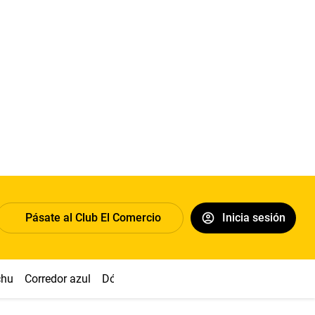
Pásate al Club El Comercio
Inicia sesión
chu
Corredor azul
Dólar
Congreso
Nasca
Acuña
Toled