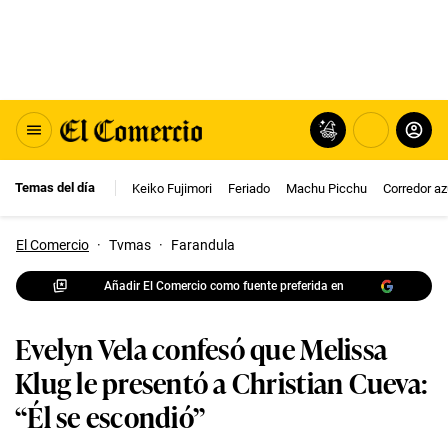
Temas del día
Keiko Fujimori
Feriado
Machu Picchu
Corredor az
El Comercio
·
Tvmas
·
Farandula
Añadir El Comercio como fuente preferida en
Evelyn Vela confesó que Melissa
Klug le presentó a Christian Cueva:
“Él se escondió”