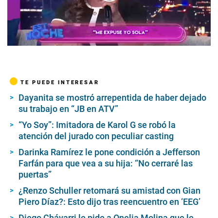
00:00
/
06:39
TE PUEDE INTERESAR
Dayanita se mostró arrepentida de haber dejado
su trabajo en “JB en ATV”
“Yo Soy”: Imitadora de Karol G se robó la
atención del jurado con peculiar casting
Darinka Ramírez le pone condición a Jefferson
Farfán para que vea a su hija: “No cerraré las
puertas”
¿Renzo Schuller retomará su amistad con Gian
Piero Díaz?: Esto dijo tras reencuentro en ‘EEG’
Diego Chávarri le pide a Onelia Molina que le