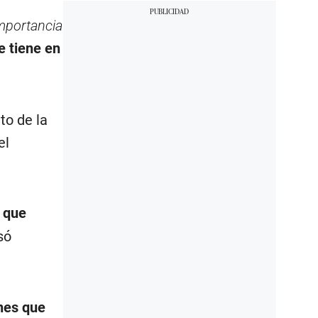
mportancia
e tiene en
to de la
el
r que
só
nes que