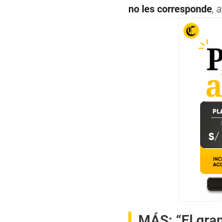
no les corresponde
, 
MÁS:
“El gra