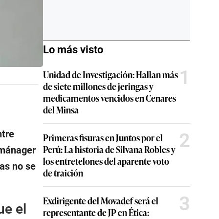
Lo más visto
1
Unidad de Investigación: Hallan más
de siete millones de jeringas y
medicamentos vencidos en Cenares
del Minsa
ntre
2
Primeras fisuras en Juntos por el
Perú: La historia de Silvana Robles y
 mánager
los entretelones del aparente voto
as no se
de traición
3
Exdirigente del Movadef será el
ue el
representante de JP en Ética: