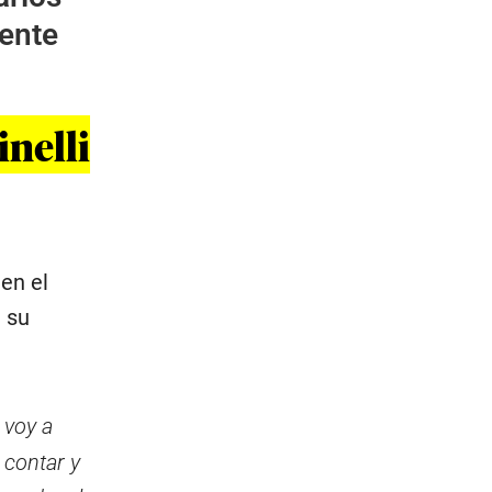
iente
inelli
en el
 su
 voy a
contar y