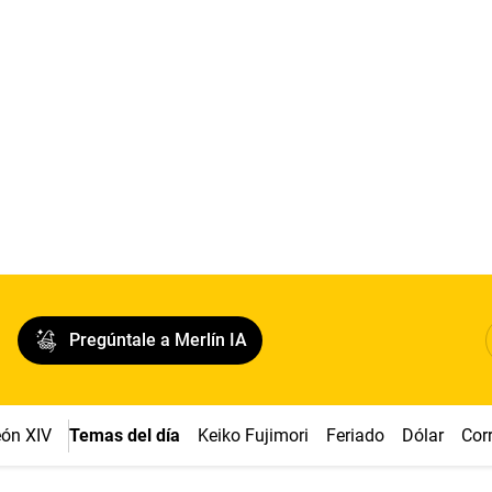
Pregúntale a Merlín IA
ón XIV
Temas del día
Keiko Fujimori
Feriado
Dólar
Cor