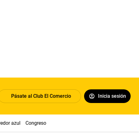
Pásate al Club El Comercio
Inicia sesión
redor azul
Congreso
Nasca
Acuña
Toledo
Sueldo míni