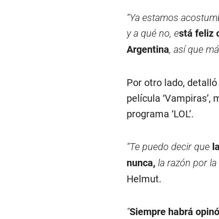
“Ya estamos acostumbr
y a qué no, e
stá feliz
Argentina
, así que má
Por otro lado, detall
película ‘Vampiras’, 
programa ‘LOL’.
“Te puedo decir que
l
nunca,
la razón por la
Helmut.
“
Siempre habrá opinó