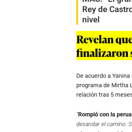
Rey de Castro
nivel
Revelan que
finalizaron 
De acuerdo a Yanina L
programa de Mirtha L
relación tras 5 mese
“
Rompió con la perua
desandar el camino. 