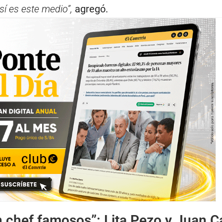
así es este medio”,
agregó.
n chef famosos”: Lita Pezo y Juan C