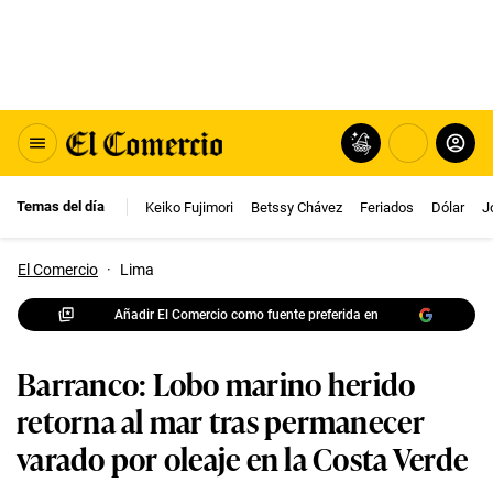
Temas del día
Keiko Fujimori
Betssy Chávez
Feriados
Dólar
J
El Comercio
·
Lima
Añadir El Comercio como fuente preferida en
Barranco: Lobo marino herido
retorna al mar tras permanecer
varado por oleaje en la Costa Verde