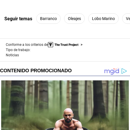
Seguir temas
Barranco
Oleajes
Lobo Marino
V
Conforme a los criterios de
Tipo de trabajo:
Noticias