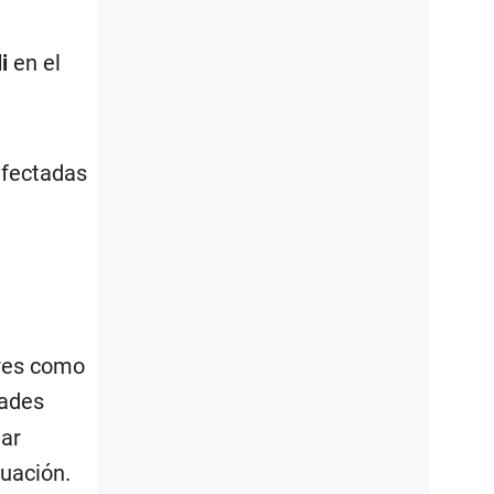
i
en el
afectadas
tres como
dades
gar
cuación.