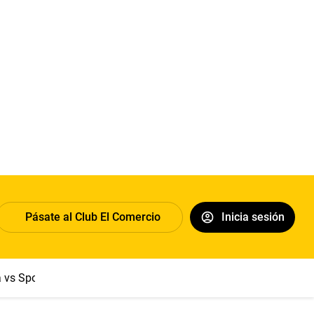
Pásate al Club El Comercio
Inicia sesión
a vs Sport Boys
Jorge Messi
Dólar
Papa León XIV
Congre