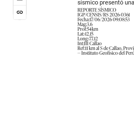
sísmico presentó una 
REPORTE SÍSMICO
IGP/CENSIS/RS 2026-0361
Fecha:17/06/2026 09:08:53
Mag:3.6
Prof:54km
Lat:-12.15
Long:-77.12
Int:III Callao
Ref:11 km al S de Callao, Prov
— Instituto Geofísico del Pe