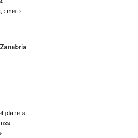
e.
, dinero
 Zanabria
l planeta
ensa
e