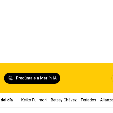
Pregúntale a Merlín IA
del día
Keiko Fujimori
Betssy Chávez
Feriados
Alianz