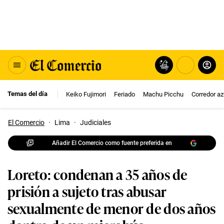
Temas del día
Keiko Fujimori
Feriado
Machu Picchu
Corredor az
El Comercio
·
Lima
·
Judiciales
Añadir El Comercio como fuente preferida en
Loreto: condenan a 35 años de
prisión a sujeto tras abusar
sexualmente de menor de dos años