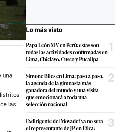
Lo más visto
1
Papa León XIV en Perú: estas son
todas las actividades confirmadas en
Lima, Chiclayo, Cusco y Pucallpa
2
y una
Simone Biles en Lima: paso a paso,
la agenda de la gimnasta más
ganadora del mundo y una visita
istritos
que emocionará a toda una
selección nacional
sde las
3
Exdirigente del Movadef ya no será
el representante de JP en Ética: