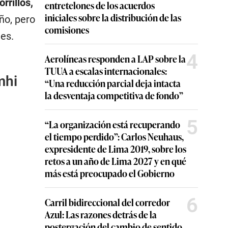
rrillos,
entretelones de los acuerdos
iniciales sobre la distribución de las
ño, pero
comisiones
es.
4
Aerolíneas responden a LAP sobre la
TUUA a escalas internacionales:
mhi
“Una reducción parcial deja intacta
la desventaja competitiva de fondo”
5
“La organización está recuperando
el tiempo perdido”: Carlos Neuhaus,
expresidente de Lima 2019, sobre los
retos a un año de Lima 2027 y en qué
más está preocupado el Gobierno
6
Carril bidireccional del corredor
Azul: Las razones detrás de la
postergación del cambio de sentido