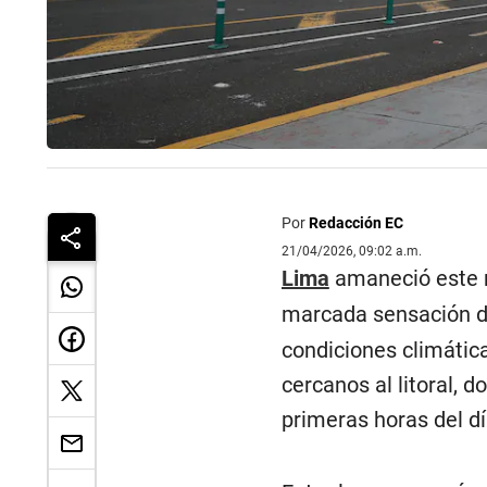
Por
Redacción EC
21/04/2026, 09:02 a.m.
Lima
amaneció este m
marcada sensación de
condiciones climátic
cercanos al litoral, 
primeras horas del dí