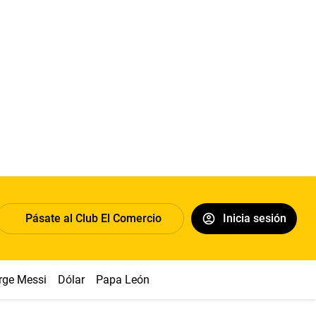
Pásate al Club El Comercio
Inicia sesión
rge Messi
Dólar
Papa León XIV
Congreso
Machu Picchu