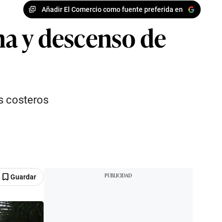
Añadir El Comercio como fuente preferida en
ina y descenso de
os costeros
Guardar