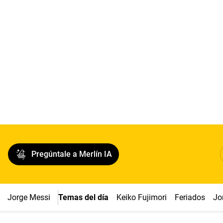
Pregúntale a Merlín IA
Jorge Messi
Temas del día
Keiko Fujimori
Feriados
Jo