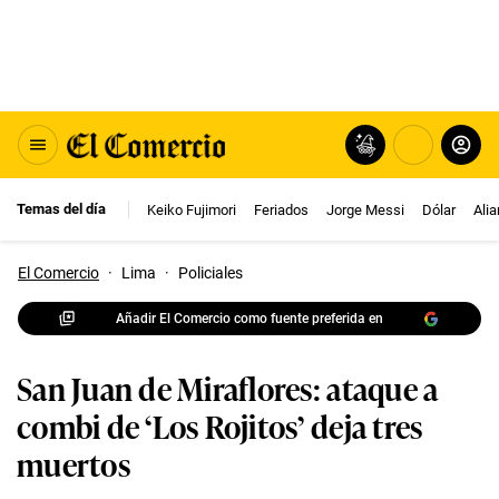
Temas del día
Keiko Fujimori
Feriados
Jorge Messi
Dólar
Ali
El Comercio
·
Lima
·
Policiales
Añadir El Comercio como fuente preferida en
San Juan de Miraflores: ataque a
combi de ‘Los Rojitos’ deja tres
muertos