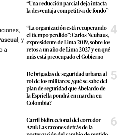
“Una reducción parcial deja intacta
la desventaja competitiva de fondo”
4
“La organización está recuperando
uciones,
el tiempo perdido”: Carlos Neuhaus,
Pascual
, y
expresidente de Lima 2019, sobre los
retos a un año de Lima 2027 y en qué
to a
más está preocupado el Gobierno
5
De brigadas de seguridad urbana al
rol de los militares: ¿qué se sabe del
plan de seguridad que Abelardo de
la Espriella pondrá en marcha en
Colombia?
6
Carril bidireccional del corredor
Azul: Las razones detrás de la
postergación del cambio de sentido