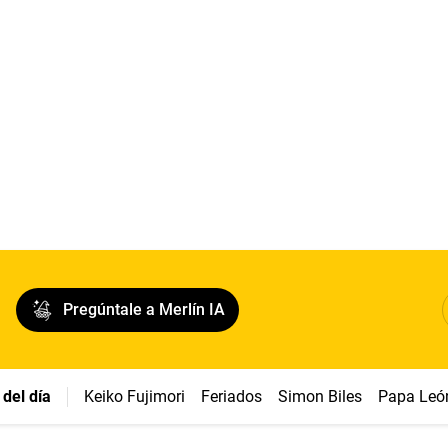
Pregúntale a Merlín IA
del día
Keiko Fujimori
Feriados
Simon Biles
Papa Leó