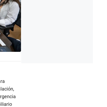
ara
lación,
ergencia
liario