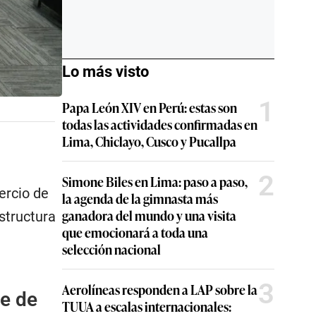
Lo más visto
1
Papa León XIV en Perú: estas son
todas las actividades confirmadas en
Lima, Chiclayo, Cusco y Pucallpa
2
Simone Biles en Lima: paso a paso,
rcio de
la agenda de la gimnasta más
ganadora del mundo y una visita
structura
que emocionará a toda una
selección nacional
3
Aerolíneas responden a LAP sobre la
ce de
TUUA a escalas internacionales: