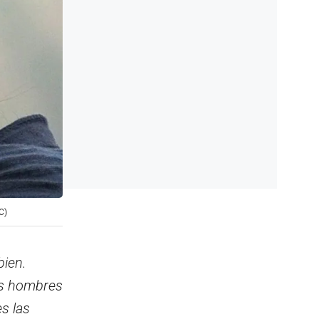
C)
bien.
os hombres
s las