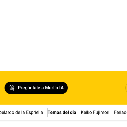
Pregúntale a Merlín IA
belardo de la Espriella
Temas del día
Keiko Fujimori
Feriad