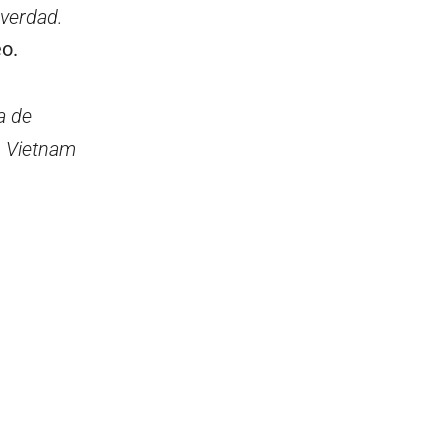
 verdad.
eo.
a de
n Vietnam