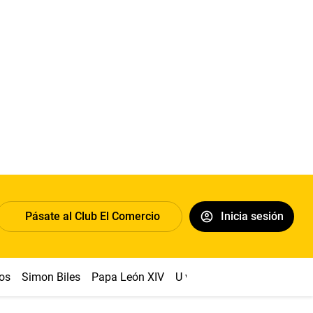
Pásate al Club El Comercio
Inicia sesión
os
Simon Biles
Papa León XIV
U vs Cristal
Dólar
Congr