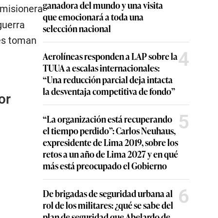
ganadora del mundo y una visita
 misionera
que emocionará a toda una
guerra
selección nacional
nes toman
4
Aerolíneas responden a LAP sobre la
TUUA a escalas internacionales:
“Una reducción parcial deja intacta
la desventaja competitiva de fondo”
or
5
“La organización está recuperando
el tiempo perdido”: Carlos Neuhaus,
expresidente de Lima 2019, sobre los
retos a un año de Lima 2027 y en qué
más está preocupado el Gobierno
6
De brigadas de seguridad urbana al
rol de los militares: ¿qué se sabe del
plan de seguridad que Abelardo de