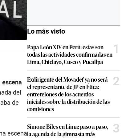
Lo más visto
1
Papa León XIV en Perú: estas son
todas las actividades confirmadas en
Lima, Chiclayo, Cusco y Pucallpa
2
Exdirigente del Movadef ya no será
a
escena
el representante de JP en Ética:
nada del
entretelones de los acuerdos
iniciales sobre la distribución de las
caba de
comisiones
3
Simone Biles en Lima: paso a paso,
la agenda de la gimnasta más
na escena