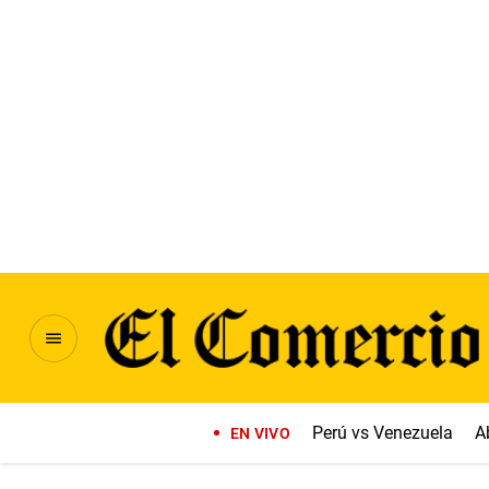
Perú vs Venezuela
A
EN VIVO